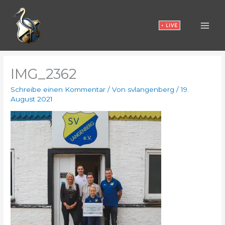
Zum
Inhalt
• LIVE
springen
IMG_2362
Schreibe einen Kommentar
/ Von
svlangenberg
/
19.
August 2021