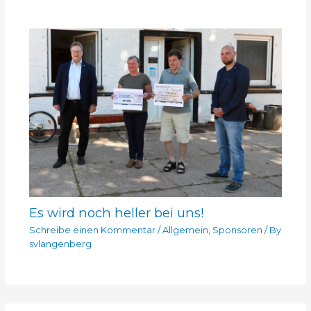
Es wird noch heller bei uns!
Schreibe einen Kommentar
/
Allgemein
,
Sponsoren
/ By
svlangenberg