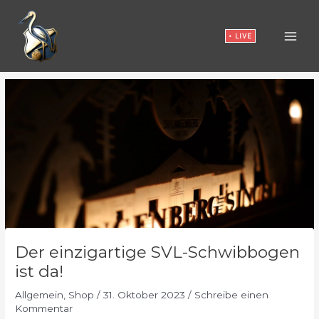
Zum
Inhalt
• LIVE
springen
Der einzigartige SVL-Schwibbogen
ist da!
Allgemein
,
Shop
/
31. Oktober 2023
/
Schreibe einen
Kommentar