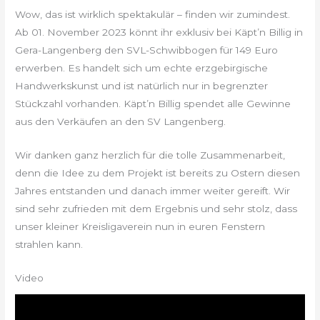
Wow, das ist wirklich spektakulär – finden wir zumindest.
Ab 01. November 2023 könnt ihr exklusiv bei Käpt’n Billig in
Gera-Langenberg den SVL-Schwibbogen für 149 Euro
erwerben. Es handelt sich um echte erzgebirgische
Handwerkskunst und ist natürlich nur in begrenzter
Stückzahl vorhanden. Käpt’n Billig spendet alle Gewinne
aus den Verkäufen an den SV Langenberg.
Wir danken ganz herzlich für die tolle Zusammenarbeit,
denn die Idee zu dem Projekt ist bereits zu Ostern diesen
Jahres entstanden und danach immer weiter gereift. Wir
sind sehr zufrieden mit dem Ergebnis und sehr stolz, dass
unser kleiner Kreisligaverein nun in euren Fenstern
strahlen kann.
Video