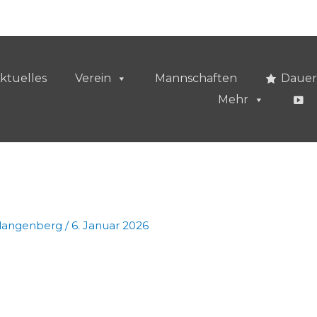
ktuelles
Verein
Mannschaften
Dauer
Mehr
vlangenberg
/
6. Januar 2026