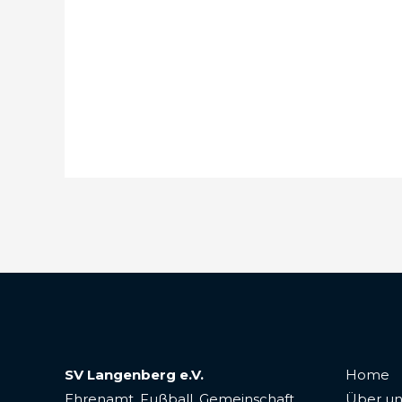
SV Langenberg e.V.
Home
Ehrenamt. Fußball. Gemeinschaft.
Über un