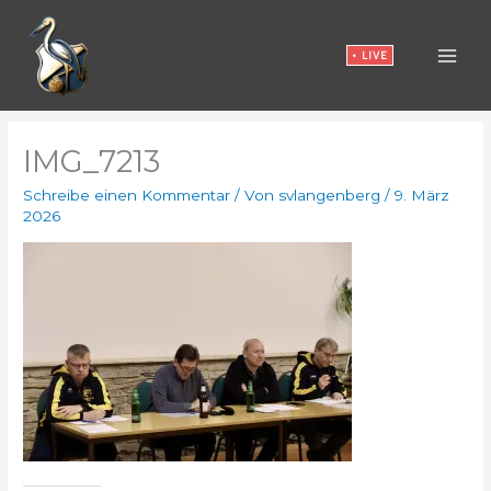
Zum
Inhalt
• LIVE
springen
IMG_7213
Schreibe einen Kommentar
/ Von
svlangenberg
/
9. März
2026