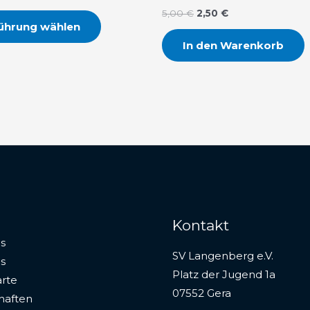
5,00
€
2,50
€
ührung wählen
In den Warenkorb
Kontakt
s
SV Langenberg e.V.
s
Platz der Jugend 1a
rte
07552 Gera
haften