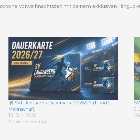
 schöne Vorweihnachtszeit mit deinem exklusiven Hingucke
SVL Jubiläums-Dauerkarte 2026/27 (1. und 2.
SV
Mannschaft)
5.
18. Juni 2026
Äh
Ähnlicher Beitrag