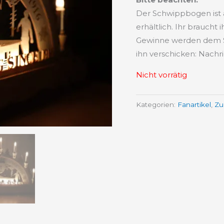
Der Schwippbogen ist a
erhältlich. Ihr braucht
Gewinne werden dem S
ihn verschicken: Nachr
Nicht vorrätig
Kategorien:
Fanartikel
,
Zu