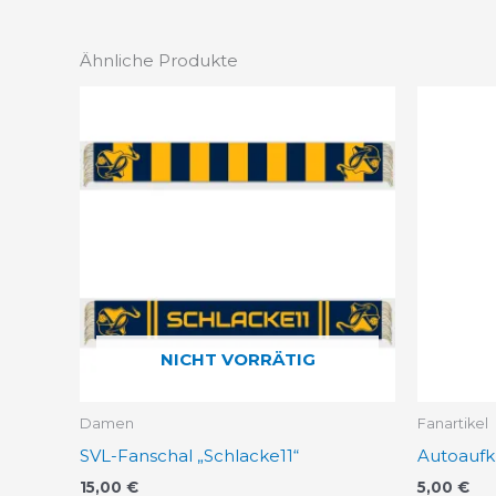
Ähnliche Produkte
NICHT VORRÄTIG
Damen
Fanartikel
SVL-Fanschal „Schlacke11“
Autoaufk
15,00
€
5,00
€