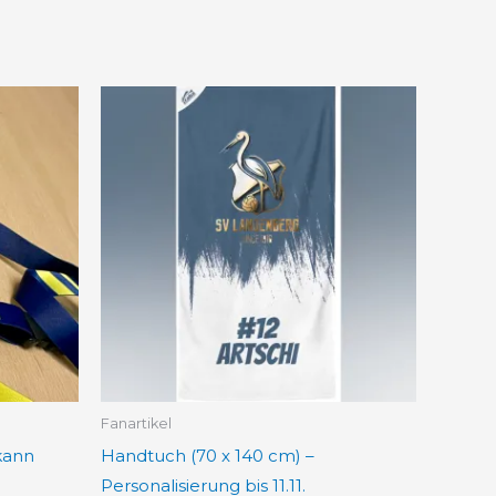
Preisspanne:
Dieses
25,00 €
Produkt
bis
30,00 €
weist
mehrere
Varianten
auf.
Die
Optionen
können
auf
der
Fanartikel
Produktseite
kann
Handtuch (70 x 140 cm) –
gewählt
Personalisierung bis 11.11.
werden