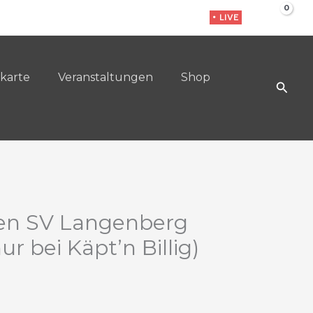
• LIVE
karte
Veranstaltungen
Shop
Such
en SV Langenberg
nur bei Käpt’n Billig)