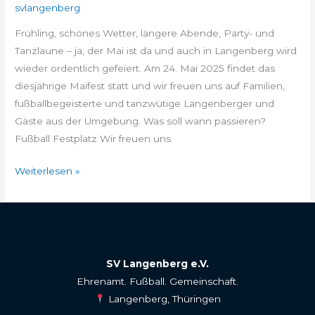
svlangenberg
Frühling, schönes Wetter, längere Abende, Party- und
Tanzlaune – ja, der Mai ist da und auch in Langenberg wird
wieder ordentlich gefeiert. Am 24. Mai 2025 findet das
diesjährige Maifest statt und wir freuen uns auf Familien,
fußballbegeisterte und tanzwütige Langenberger und
Gäste aus der Umgebung. Was soll wann passieren?
Fußball Festplatz Wir freuen uns
Weiterlesen »
SV Langenberg e.V.
Ehrenamt. Fußball. Gemeinschaft.
Langenberg, Thüringen