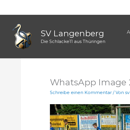
Zum
Inhalt
springen
SV Langenberg
A
Die Schlacke11 aus Thüringen
WhatsApp Image 20
Schreibe einen Kommentar
/ Von
s