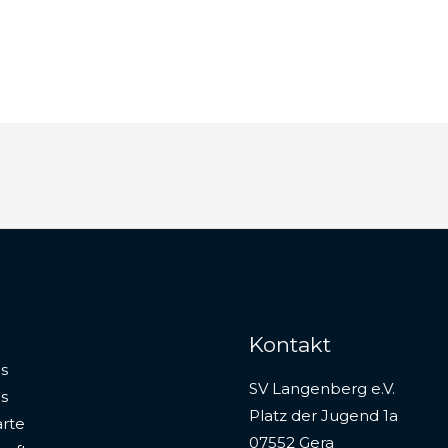
Kontakt
s
SV Langenberg e.V.
s
Platz der Jugend 1a
rte
07552 Gera