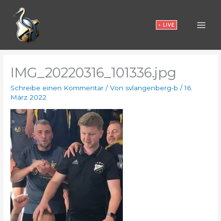
Zum
Inhalt
• LIVE
springen
IMG_20220316_101336.jpg
Schreibe einen Kommentar
/ Von
svlangenberg-b
/
16.
März 2022