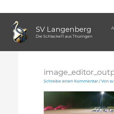
Zum
Inhalt
springen
SV Langenberg
A
Die Schlacke11 aus Thüringen
image_editor_out
Schreibe einen Kommentar
/ Von
s