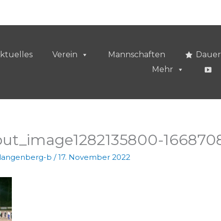
ktuelles
Verein
Mannschaften
Dauer
Mehr
put_image1282135800-1668708
vlangenberg-b
/
17. November 2022