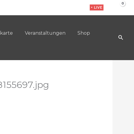
• LIVE
karte
Veranstaltungen
Shop
Such
155697.jpg