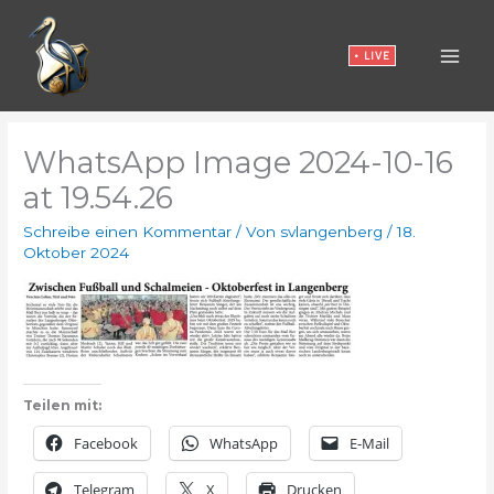
Zum
Inhalt
• LIVE
springen
WhatsApp Image 2024-10-16
at 19.54.26
Schreibe einen Kommentar
/ Von
svlangenberg
/
18.
Oktober 2024
Teilen mit:
Facebook
WhatsApp
E-Mail
Telegram
X
Drucken