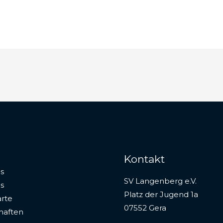
Kontakt
s
SV Langenberg e.V.
s
Platz der Jugend 1a
rte
07552 Gera
haften