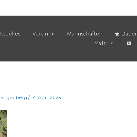
ktuelles
Verein
Mannschaften
Dauer
Mehr
vlangenberg
/
14. April 2025