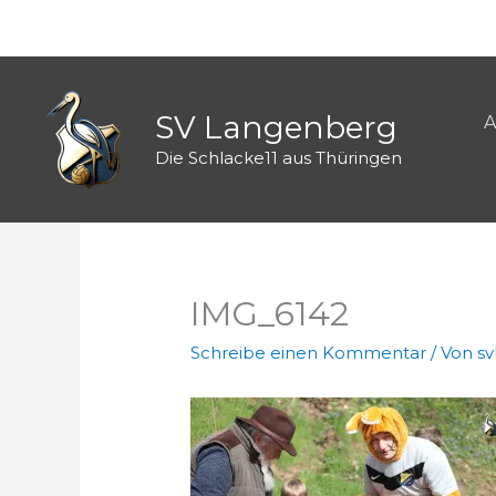
Zum
Inhalt
springen
SV Langenberg
A
Die Schlacke11 aus Thüringen
IMG_6142
Schreibe einen Kommentar
/ Von
s