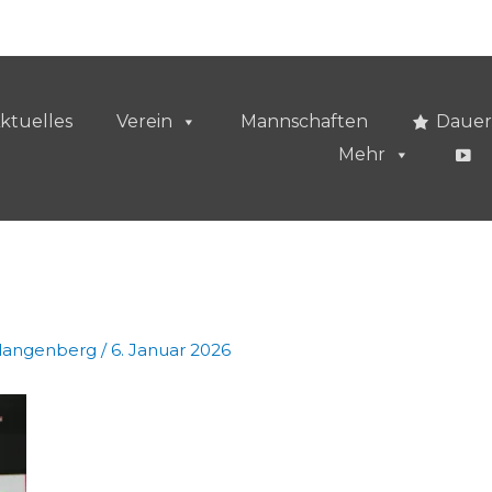
ktuelles
Verein
Mannschaften
Dauer
Mehr
vlangenberg
/
6. Januar 2026