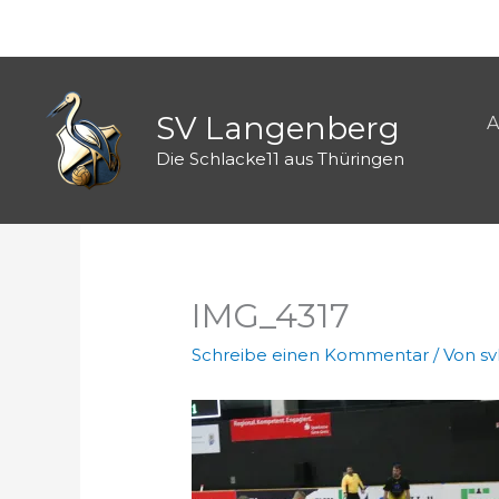
Zum
Inhalt
springen
SV Langenberg
A
Die Schlacke11 aus Thüringen
IMG_4317
Schreibe einen Kommentar
/ Von
s