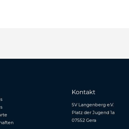
Kontakt
s
SV Langenberg e.V.
s
Platz der Jugend 1a
rte
07552 Gera
haften