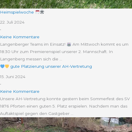
h
t
e
1
Heimspielwoche
.
22. Juli 2024
T
•
e
Keine Kommentare
s
Langenberger Teams im Einsatz!
Am Mittwoch kommt es um
t
18:30 Uhr zum Premierenspiel unserer 2. Mannschaft. In
s
Langenberg messen sich die …
p
gute Platzierung unserer AH-Vertretung
i
e
15. Juni 2024
l
•
–
Keine Kommentare
N
Unsere AH-Vertretung konnte gestern beim Sommerfest des SV
a
1876 Pforten einen guten 5. Platz erspielen. Nachdem man das
c
Auftaktspiel gegen den Gastgeber …
h
w