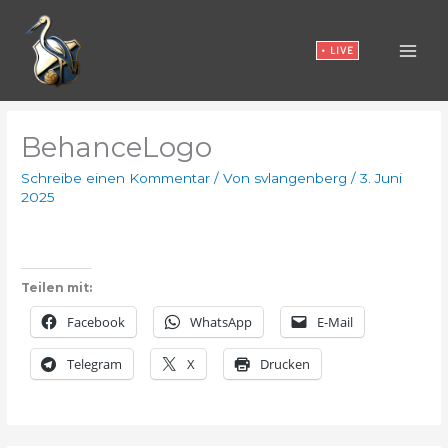
Zum
Inhalt
• LIVE
springen
BehanceLogo
Schreibe einen Kommentar
/ Von
svlangenberg
/
3. Juni
2025
Teilen mit:
Facebook
WhatsApp
E-Mail
Telegram
X
Drucken