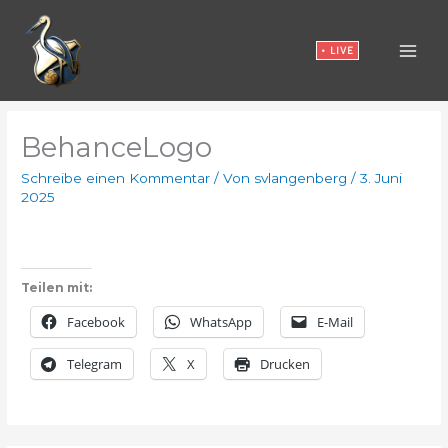
Zum
Inhalt
• LIVE
springen
BehanceLogo
Schreibe einen Kommentar
/ Von
svlangenberg
/
3. Juni
2025
Teilen mit:
Facebook
WhatsApp
E-Mail
Telegram
X
Drucken