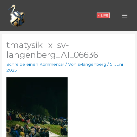
Zum
Inhalt
• LIVE
springen
tmatysik_x_sv-
langenberg_A1_06636
Schreibe einen Kommentar
/ Von
svlangenberg
/
5. Juni
2025