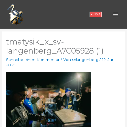
Zum
Inhalt
• LIVE
springen
tmatysik_x_sv-
langenberg_A7C05928 (1)
Schreibe einen Kommentar
/ Von
svlangenberg
/
12. Juni
2025