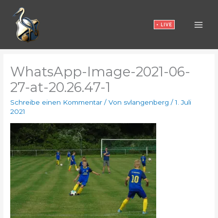
Zum
Inhalt
• LIVE
springen
WhatsApp-Image-2021-06-
27-at-20.26.47-1
Schreibe einen Kommentar
/ Von
svlangenberg
/
1. Juli
2021