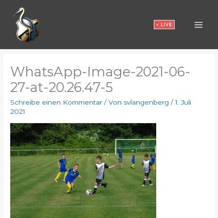
Zum
Inhalt
• LIVE
springen
WhatsApp-Image-2021-06-
27-at-20.26.47-5
Schreibe einen Kommentar
/ Von
svlangenberg
/
1. Juli
2021