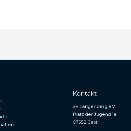
Kontakt
s
SV Langenberg e.V.
s
Platz der Jugend 1a
rte
07552 Gera
haften