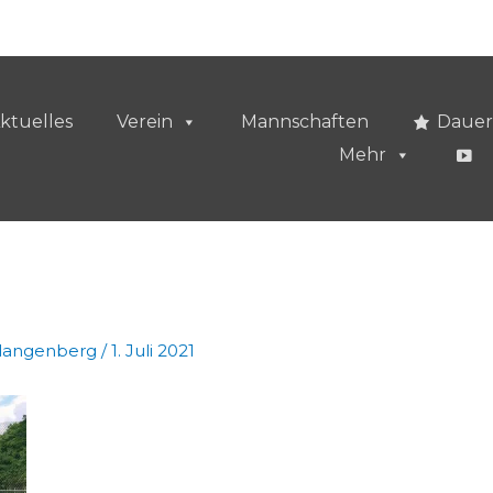
ktuelles
Verein
Mannschaften
Dauer
Mehr
vlangenberg
/
1. Juli 2021