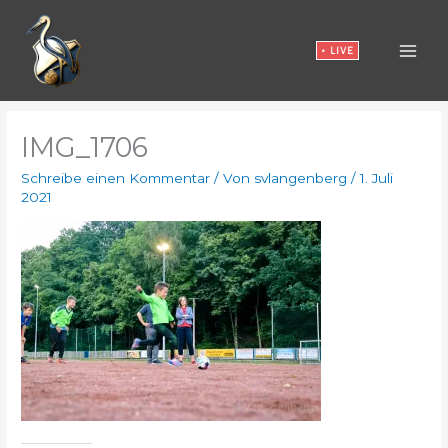
Zum
Inhalt
• LIVE
springen
IMG_1706
Schreibe einen Kommentar
/ Von
svlangenberg
/
1. Juli
2021