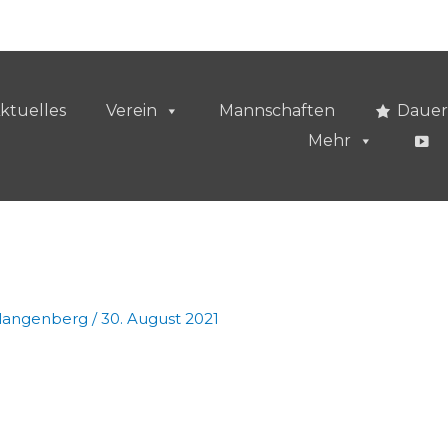
ktuelles
Verein
Mannschaften
Dauer
Mehr
vlangenberg
/
30. August 2021