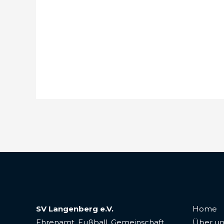
SV Langenberg e.V.
Home
Ehrenamt. Fußball. Gemeinschaft.
Über un