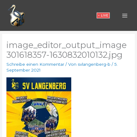
Zum
Inhalt
• LIVE
springen
image_editor_output_image
301618357-1630832010132.jpg
Schreibe einen Kommentar
/ Von
svlangenberg-b
/
5.
September 2021