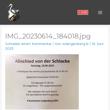
Zum
Inhalt
• LIVE
springen
IMG_20230614_184018.jpg
Schreibe einen Kommentar
/ Von
svlangenberg-b
/
16. Juni
2023