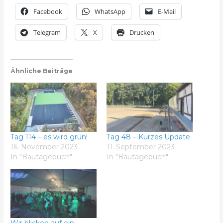
Facebook
WhatsApp
E-Mail
Telegram
X
Drucken
Ähnliche Beiträge
Tag 114 – es wird grün!
Tag 48 – Kurzes Update
16. November 2023
11. September 2023
In "Bautagebuch"
In "Bautagebuch"
Wir blicken auf ein