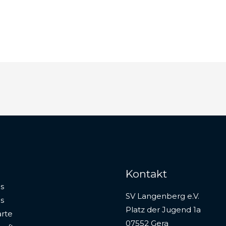
Kontakt
s
SV Langenberg e.V.
s
Platz der Jugend 1a
rte
07552 Gera