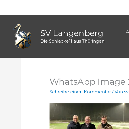
Zum
Inhalt
springen
SV Langenberg
A
Die Schlacke11 aus Thüringen
WhatsApp Image 2
Schreibe einen Kommentar
/ Von
s