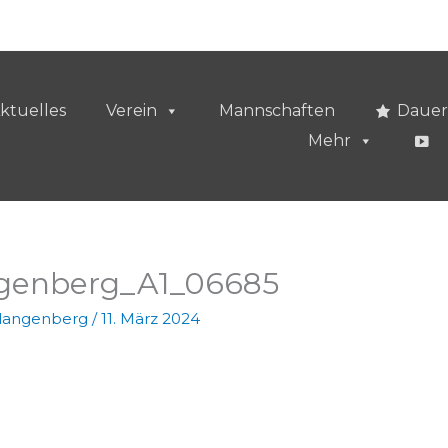
ktuelles
Verein
Mannschaften
Dauer
Mehr
ngenberg_A1_06685
vlangenberg
/
11. März 2024