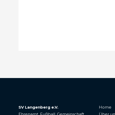
SV Langenberg e.V.
Home
Ehrenamt. Fußball. Gemeinschaft.
Über un