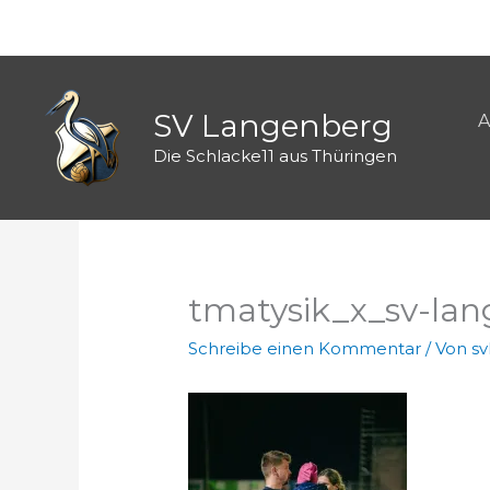
Zum
Inhalt
springen
SV Langenberg
A
Die Schlacke11 aus Thüringen
tmatysik_x_sv-la
Schreibe einen Kommentar
/ Von
s