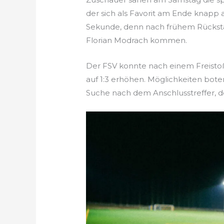
der sich als Favorit am Ende knapp 
Sekunde, denn nach frühem Rückst
Florian Modrach kommen.
Der FSV konnte nach einem Freistoß
auf 1:3 erhöhen. Möglichkeiten bote
Suche nach dem Anschlusstreffer, d