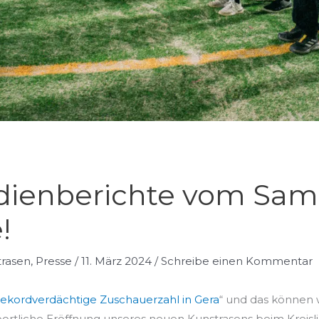
edienberichte vom Sam
!
trasen
,
Presse
/
11. März 2024
/
Schreibe einen Kommentar
l rekordverdächtige Zuschauerzahl in Gera
“ und das können 
ortliche Eröffnung unseres neuen Kunstrasens beim Kreis