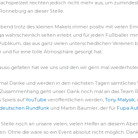
Nachspielzeit reichten jedoch nicht mehr aus, um zumindes
onneburg an dieser Stelle.
end trotz des kleinen Makels immer positiv mit vielen Emo
liga wahrscheinlich selten erlebt und für jeden Fußballer m
 Publikum, das aus ganz vielen unterschiedlichen Vereinen be
und für eine tolle Atmosphäre gesorgt hat.
uso gefallen hat wie uns und den wir gern mal wiederhole
inmal Danke und werden in den nächsten Tagen sämtliches 
em Zusammenhang geht unser Dank noch mal an das Team Ra
 Spiels auf
YouTube
veröffentlichen werden,
Tony Matysik
,
ldeutschen Rundfunk
und Martin Bäumler, der für
Fupa Auf
Stelle noch an unsere vielen, vielen Helfer an diesem Aben
ben. Ohne die wäre so ein Event absolut nicht möglich. Dan