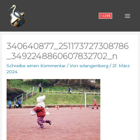
Zum
Inhalt
• LIVE
springen
340640877_251173727308786
_3492248860607832702_n
Schreibe einen Kommentar
/ Von
svlangenberg
/
21. März
2024