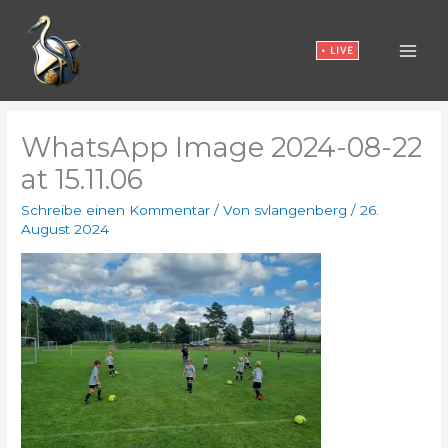
Zum
Inhalt
• LIVE
springen
WhatsApp Image 2024-08-22
at 15.11.06
Schreibe einen Kommentar
/ Von
svlangenberg
/
26.
August 2024