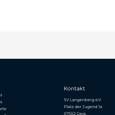
Kontakt
s
SV Langenberg e.V.
s
Platz der Jugend 1a
rte
07552 Gera