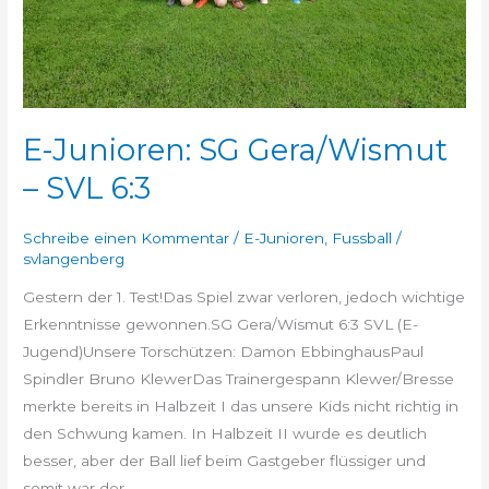
E-Junioren: SG Gera/Wismut
– SVL 6:3
Schreibe einen Kommentar
/
E-Junioren
,
Fussball
/
svlangenberg
Gestern der 1. Test!Das Spiel zwar verloren, jedoch wichtige
Erkenntnisse gewonnen.SG Gera/Wismut 6:3 SVL (E-
Jugend)Unsere Torschützen: Damon EbbinghausPaul
Spindler Bruno KlewerDas Trainergespann Klewer/Bresse
merkte bereits in Halbzeit I das unsere Kids nicht richtig in
den Schwung kamen. In Halbzeit II wurde es deutlich
besser, aber der Ball lief beim Gastgeber flüssiger und
somit war der