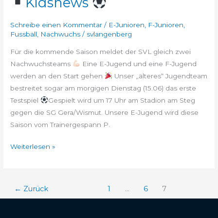
Kidsnews
Schreibe einen Kommentar
/
E-Junioren
,
F-Junioren
,
Fussball
,
Nachwuchs
/
svlangenberg
Für die kommende Saison meldet der SVL gleich zwei
Nachwuchsteams
Eine E-Jugend und eine F-Jugend
werden an den Start gehen
Unser „älteres“ Jugendteam
bestreitet sogar am morgigen Dienstag (15.06) das erste
Testspiel
Gespielt wird um 17 Uhr am Stadion am Steg
gegen die SG Gera/Wismut. Unsere E-Jugend wird diese
Saison vom Trainergespann P.
Weiterlesen »
←
Zurück
1
…
6
7