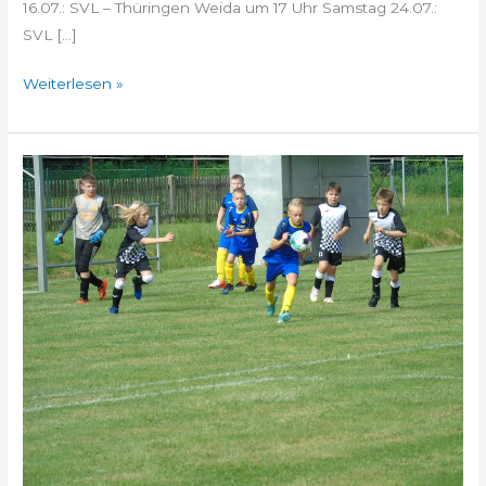
16.07.: SVL – Thüringen Weida um 17 Uhr Samstag 24.07.:
SVL […]
Weiterlesen »
E-
Junioren
(Test):
SG
Pölzig/Heuckewalde
3:2
SVL