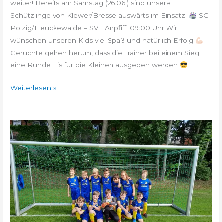
weiter! Bereits am Samstag (26.06.) sind unsere
Schützlinge von Klewer/Bresse auswärts im Einsatz:
SG
Pölzig/Heuckewalde – SVL Anpfiff: 09:00 Uhr Wir
wünschen unseren Kids viel Spaß und natürlich Erfolg
Gerüchte gehen herum, dass die Trainer bei einem Sieg
eine Runde Eis für die Kleinen ausgeben werden
Weiterlesen »
E-
Junioren:
SG
Gera/Wismut
–
SVL
6:3