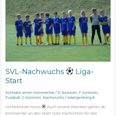
Nachwuchs
Liga-
Start
SVL-Nachwuchs
Liga-
Start
Schreibe einen Kommentar
/
E-Junioren
,
F-Junioren
,
Fussball
,
G-Junioren
,
Nachwuchs
/
svlangenberg-b
SchlackeKids-News
Auch unsere Kleinsten gehen ab
kommender an den Start! Gute Nachrichten für den