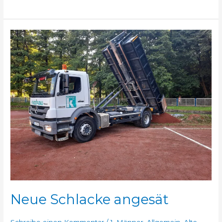
Neue
Schlacke
angesät
Neue Schlacke angesät
Schreibe einen Kommentar
/
1. Männer
,
Allgemein
,
Alte