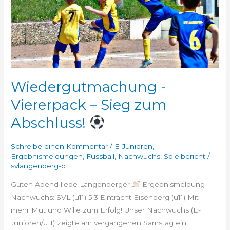
zum
Abschluss!
Wiedergutmachung -
Viererpack – Sieg zum
Abschluss!
Schreibe einen Kommentar
/
E-Junioren
,
Ergebnismeldungen
,
Fussball
,
Nachwuchs
,
Spielbericht
/
svlangenberg-b
Guten Abend liebe Langenberger
Ergebnismeldung
Nachwuchs: SVL (u11) 5:3 Eintracht Eisenberg (u11) Mit
mehr Mut und Wille zum Erfolg! Unser Nachwuchs (E-
Junioren/u11) zeigte am vergangenen Samstag ein