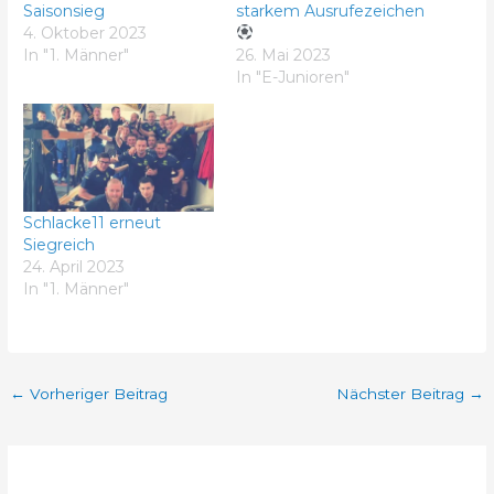
Saisonsieg
starkem Ausrufezeichen
4. Oktober 2023
In "1. Männer"
26. Mai 2023
In "E-Junioren"
Schlacke11 erneut
Siegreich
24. April 2023
In "1. Männer"
←
Vorheriger Beitrag
Nächster Beitrag
→