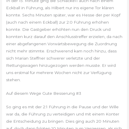
In der 15. Minute ging die Schlacke11 auch nach einem
Eckball in Führung, als Hilbert nur ins eigene Tor klären
konnte. Sechs Minuten später, war es Hesse der per Kopf
(auch nach einem Eckball) zur 2:0 Führung erhöhen
konnte. Die Gastgeber erhöhten nun den Druck und
konnten kurz darauf den Anschlusstreffer erzielen, da nach
einer abgefangenen Vorwärtsbewegung die Zuordnung
nicht mehr stimmte. Erschwerend kam noch hinzu, dass
sich Marian Steffner schwerer verletzte und der
Rettungswagen hinzugezogen werden musste. Er wird
uns erstmal für mehrere Wochen nicht zur Verfügung
stehen.
Auf diesem Wege Gute Besserung #3
So ging es mit der 2:1 Führung in die Pause und der Wille
war da, die Führung zu verteidigen und mit einem Konter
die Entscheidung zu bringen. Dies ging auch 20 Minuten
auf, doch dann folgten 10 Minuten zum Vergessen, als sich