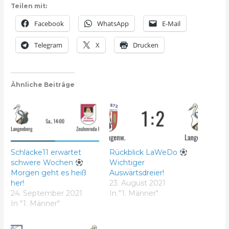
Teilen mit:
Facebook
WhatsApp
E-Mail
Telegram
X
Drucken
Ähnliche Beiträge
Schlacke11 erwartet
Rückblick LaWeDo
schwere Wochen
Wichtiger
Morgen geht es heiß
Auswärtsdreier!
her!
23. August 2021
24. September 2021
In "1. Männer"
In "1. Männer"