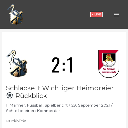
Zum
Inhalt
• LIVE
springen
Schlacke11: Wichtiger Heimdreier
Rückblick
1. Männer
,
Fussball
,
Spielbericht
/
29. September 2021
/
Schreibe einen Kommentar
Rückblick!