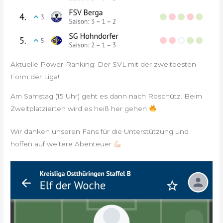
Aktuelle Power-Ranking: Der SVL mit der zweitbesten
Form der Liga!
Am Samstag (15 Uhr) geht es dann nach Roschütz. Beim
Zweitplatzierten wird es heiß her gehen
Wir danken unseren Fans für die Unterstützung und
hoffen auf weitere Abenteuer