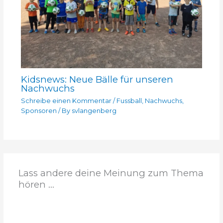
Kidsnews: Neue Bälle für unseren
Nachwuchs
Schreibe einen Kommentar
/
Fussball
,
Nachwuchs
,
Sponsoren
/ By
svlangenberg
Lass andere deine Meinung zum Thema
hören ...