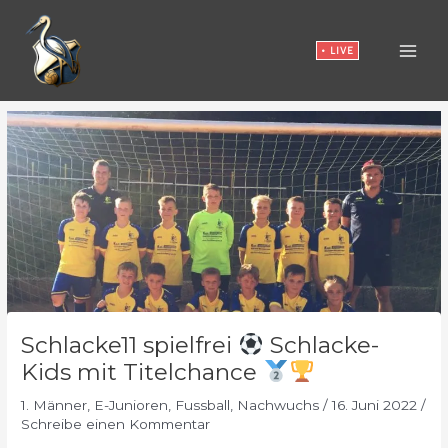
Zum
Inhalt
• LIVE
springen
Schlacke11 spielfrei
Schlacke-
Kids mit Titelchance
1. Männer
,
E-Junioren
,
Fussball
,
Nachwuchs
/
16. Juni 2022
/
Schreibe einen Kommentar