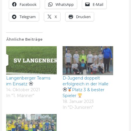
Facebook
WhatsApp
E-Mail
Telegram
X
Drucken
Ähnliche Beiträge
Langenberger Teams
D-Jugend doppelt
im Einsatz
erfolgreich in der Halle
14. Oktober 2021
Platz 3 & bester
In "1. Männer"
Spieler
18. Januar 2023
In "D-Junioren"