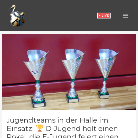
Zum
Inhalt
• LIVE
springen
Jugendteams in der Halle im
Einsatz!
D-Jugend holt einen
Pokal, die E-Jugend feiert einen