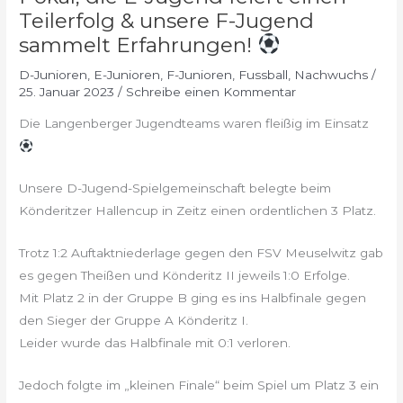
Teilerfolg & unsere F-Jugend
sammelt Erfahrungen!
D-Junioren
,
E-Junioren
,
F-Junioren
,
Fussball
,
Nachwuchs
/
25. Januar 2023
/
Schreibe einen Kommentar
Die Langenberger Jugendteams waren fleißig im Einsatz
Unsere D-Jugend-Spielgemeinschaft belegte beim
Könderitzer Hallencup in Zeitz einen ordentlichen 3 Platz.
Trotz 1:2 Auftaktniederlage gegen den FSV Meuselwitz gab
es gegen Theißen und Könderitz II jeweils 1:0 Erfolge.
Mit Platz 2 in der Gruppe B ging es ins Halbfinale gegen
den Sieger der Gruppe A Könderitz I.
Leider wurde das Halbfinale mit 0:1 verloren.
Jedoch folgte im „kleinen Finale“ beim Spiel um Platz 3 ein