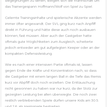
Begegnungen zu sehen, steigert sich die Mannschaft um
das Trainergespann Hoffmann/Wolf von Spiel zu Spiel.
Gelernte Trainingsinhalte und spielerische Akzente werden
immer öfter angewandt. Der SVL ging kurz nach Anpfiff
direkt in Führung und hätte diese auch noch ausbauen
können, fast müssen. Aber auch der Gastgeber hatte
oftmals gute Möglichkeiten zum Ausgleich, scheiterte
jedoch entweder am gut aufgelegten Keeper oder an der
kompakten Defensivleistung.
Wie es nach einer intensiven Partie oftmals ist, lassen
gegen Ende die Kräfte und Konzentration nach, so dass
die Gastgeber mit einem langen Ball in die Tiefe das Remis
kurz vor Abpfiff doch noch erzielten. Die Enttäuschung
nicht gewonnen zu haben war nur kurz, da der Stolz zur
gezeigten Leistung bei allen überwiegte. Die noch zwei
restlich verbleibenden Spiele dürfen unsere Kids am 30.5.
und 2.6. als Heimspiele bestreiten.