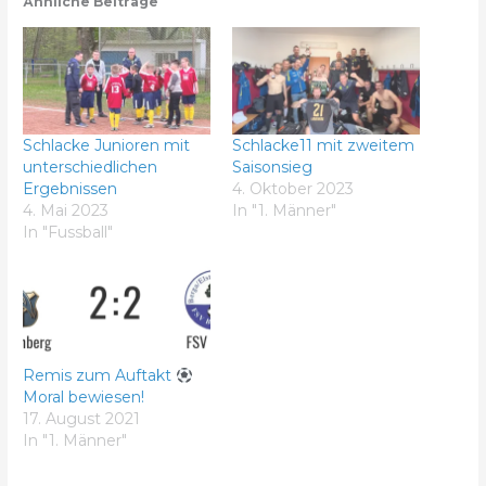
Ähnliche Beiträge
Schlacke Junioren mit
Schlacke11 mit zweitem
unterschiedlichen
Saisonsieg
Ergebnissen
4. Oktober 2023
4. Mai 2023
In "1. Männer"
In "Fussball"
Remis zum Auftakt
Moral bewiesen!
17. August 2021
In "1. Männer"