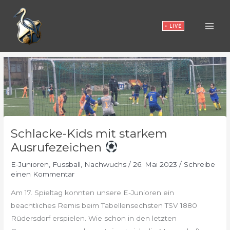
Zum
Inhalt
• LIVE
springen
Schlacke-Kids mit starkem
Ausrufezeichen
E-Junioren
,
Fussball
,
Nachwuchs
/
26. Mai 2023
/
Schreibe
einen Kommentar
Am 17. Spieltag konnten unsere E-Junioren ein
beachtliches Remis beim Tabellensechsten TSV 1880
Rüdersdorf erspielen. Wie schon in den letzten