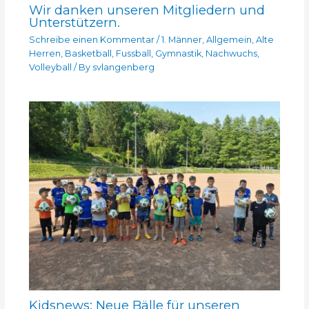
Wir danken unseren Mitgliedern und
Unterstützern.
Schreibe einen Kommentar
/
1. Männer
,
Allgemein
,
Alte
Herren
,
Basketball
,
Fussball
,
Gymnastik
,
Nachwuchs
,
Volleyball
/ By
svlangenberg
Kidsnews: Neue Bälle für unseren