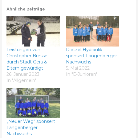
Ähnliche Beiträge
Leistungen von
Dietzel Hydraulik
Christopher Bresse
sponsert Langenberger
durch Stadt Gera &
Nachwuchs
Eltern gewürdigt
5. Mai 2022
26. Januar 2023
In "E-Junioren"
In "Allgemein"
„Neuer Weg“ sponsert
Langenberger
Nachwuchs