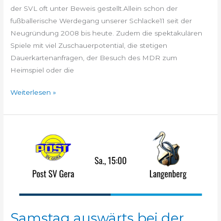
der SVL oft unter Beweis gestellt.Allein schon der
fußballerische Werdegang unserer Schlacke11 seit der
Neugründung 2008 bis heute. Zudem die spektakulären
Spiele mit viel Zuschauerpotential, die stetigen
Dauerkartenanfragen, der Besuch des MDR zum
Heimspiel oder die
Weiterlesen »
Samstag
auswärts
bei
der
Post!
Samstag auswärts bei der