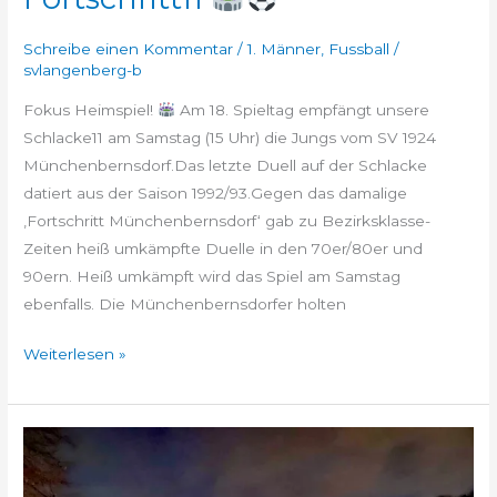
Schreibe einen Kommentar
/
1. Männer
,
Fussball
/
svlangenberg-b
Fokus Heimspiel!
Am 18. Spieltag empfängt unsere
Schlacke11 am Samstag (15 Uhr) die Jungs vom SV 1924
Münchenbernsdorf.Das letzte Duell auf der Schlacke
datiert aus der Saison 1992/93.Gegen das damalige
‚Fortschritt Münchenbernsdorf‘ gab zu Bezirksklasse-
Zeiten heiß umkämpfte Duelle in den 70er/80er und
90ern. Heiß umkämpft wird das Spiel am Samstag
ebenfalls. Die Münchenbernsdorfer holten
Weiterlesen »
Pokalfinale
bald
in