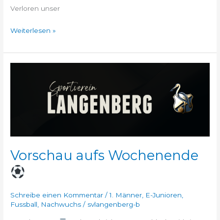
Verloren unser
Weiterlesen »
Vorschau
aufs
Wochenende
Vorschau aufs Wochenende
Schreibe einen Kommentar
/
1. Männer
,
E-Junioren
,
Fussball
,
Nachwuchs
/
svlangenberg-b