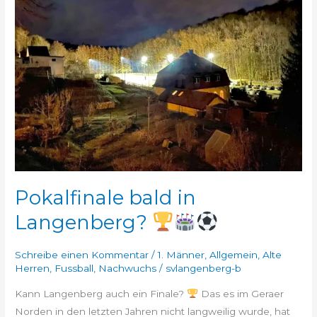
Langenberg?
Pokalfinale bald in
Langenberg?
Schreibe einen Kommentar
/
1. Männer
,
Allgemein
,
Alte
Herren
,
Fussball
,
Nachwuchs
/
svlangenberg-b
Kann Langenberg auch ein Finale?
Das es im Geraer
Norden in den letzten Jahren nicht langweilig wurde, hat