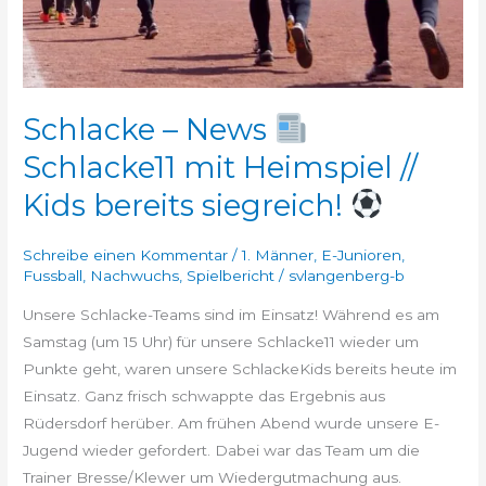
bereits
siegreich!
Schlacke – News
Schlacke11 mit Heimspiel //
Kids bereits siegreich!
Schreibe einen Kommentar
/
1. Männer
,
E-Junioren
,
Fussball
,
Nachwuchs
,
Spielbericht
/
svlangenberg-b
Unsere Schlacke-Teams sind im Einsatz! Während es am
Samstag (um 15 Uhr) für unsere Schlacke11 wieder um
Punkte geht, waren unsere SchlackeKids bereits heute im
Einsatz. Ganz frisch schwappte das Ergebnis aus
Rüdersdorf herüber. Am frühen Abend wurde unsere E-
Jugend wieder gefordert. Dabei war das Team um die
Trainer Bresse/Klewer um Wiedergutmachung aus.