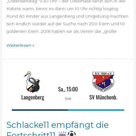
„Ostersamstag“ 9:30 Uhr – der Osterhase tanzt sich in der
Kabine warm, bevor es dann um 10 Uhr richtig losging.
Rund 60 Kinder aus Langenberg und Umgebung machten
sich endlich wieder auf die Suche nach 200 Eiern und 10
goldenen Eiern. 2018 haben wir als Verein die „große
Weiterlesen »
Schlacke11
empfängt
die
Fortschritt11
Schlacke11 empfängt die
Fortschritt11