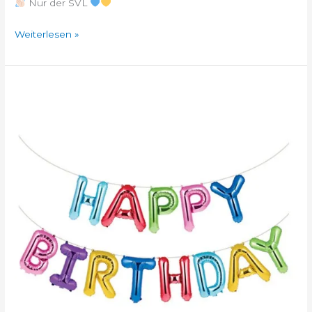
Nur der SVL
Weiterlesen »
Der
SV
Langenberg
gratuliert