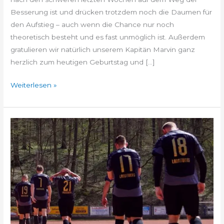
Besserung ist und drücken trotzdem noch die Daumen für
den Aufstieg – auch wenn die Chance nur noch
theoretisch besteht und es fast unmöglich ist. Außerdem
gratulieren wir natürlich unserem Kapitän Marvin ganz
herzlich zum heutigen Geburtstag und […]
Weiterlesen »
Schlacke
–
News
Schlacke11
mit
Heimspiel
//
Kids