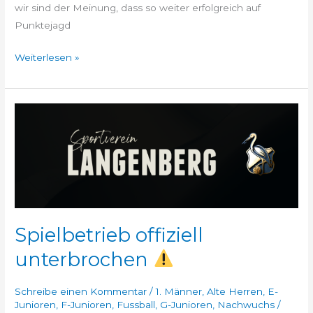
wir sind der Meinung, dass so weiter erfolgreich auf
Punktejagd
Weiterlesen »
Spielbetrieb
offiziell
unterbrochen
Spielbetrieb offiziell
unterbrochen
Schreibe einen Kommentar
/
1. Männer
,
Alte Herren
,
E-
Junioren
,
F-Junioren
,
Fussball
,
G-Junioren
,
Nachwuchs
/