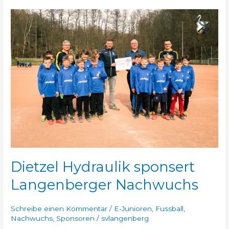
Dietzel
Hydraulik
sponsert
Langenberger
Nachwuchs
Dietzel Hydraulik sponsert
Langenberger Nachwuchs
Schreibe einen Kommentar
/
E-Junioren
,
Fussball
,
Nachwuchs
,
Sponsoren
/
svlangenberg