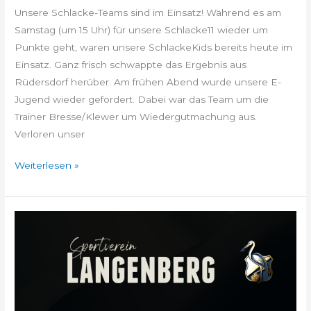
Unsere Schlacke-Teams sind im Einsatz! Während es am
Samstag (um 15 Uhr) für unsere Schlacke11 wieder um
Punkte geht, waren unsere SchlackeKids bereits heute im
Einsatz. Ganz frisch schwappte das Ergebnis aus
Rüdersdorf herüber. Am frühen Abend wurde unsere E-
Jugend wieder gefordert. Dabei war das Team um die
Trainer Bresse/Klewer um Wiedergutmachung aus.
Verloren unser
Weiterlesen »
Vorschau
aufs
Wochenende