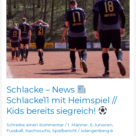
News
Schlacke11
mit
Heimspiel
//
Kids
bereits
siegreich!
Schlacke – News
Schlacke11 mit Heimspiel //
Kids bereits siegreich!
Schreibe einen Kommentar
/
1. Männer
,
E-Junioren
,
Fussball
,
Nachwuchs
,
Spielbericht
/
svlangenberg-b