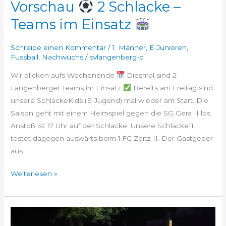
Vorschau
2 Schlacke –
im
Einsatz
Teams im Einsatz
Schreibe einen Kommentar
/
1. Männer
,
E-Junioren
,
Fussball
,
Nachwuchs
/
svlangenberg-b
Wir blicken aufs Wochenende
Diesmal sind 2
Langenberger Teams im Einsatz
Bereits am Freitag sind
unsere SchlackeKids (E-Jugend) mal wieder am Start. Die
Saison geht mit einem Heimspiel gegen die SG Gera II los.
Anstoß ist 17 Uhr auf der Schlacke. Unsere Schlacke11
testet dagegen auswärts beim 1.FC Zeitz II. Der Gastgeber
aus
Weiterlesen »
Es
geht