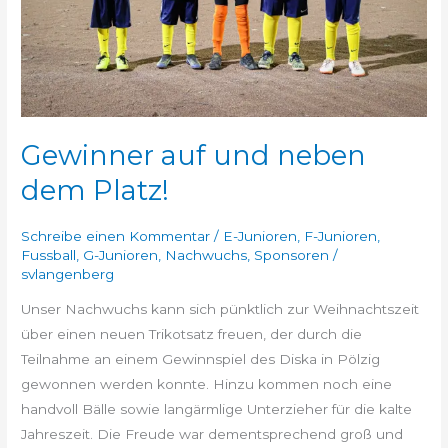
Gewinner auf und neben
dem Platz!
Schreibe einen Kommentar
/
E-Junioren
,
F-Junioren
,
Fussball
,
G-Junioren
,
Nachwuchs
,
Sponsoren
/
svlangenberg
Unser Nachwuchs kann sich pünktlich zur Weihnachtszeit
über einen neuen Trikotsatz freuen, der durch die
Teilnahme an einem Gewinnspiel des Diska in Pölzig
gewonnen werden konnte. Hinzu kommen noch eine
handvoll Bälle sowie langärmlige Unterzieher für die kalte
Jahreszeit. Die Freude war dementsprechend groß und