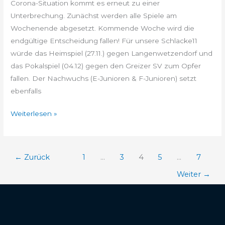
Corona-Situation kommt es erneut zu einer
Unterbrechung. Zunächst werden alle Spiele am
Wochenende abgesetzt. Kommende Woche wird die
endgültige Entscheidung fallen! Für unsere Schlacke11
würde das Heimspiel (27.11.) gegen Langenwetzendorf und
das Pokalspiel (04.12) gegen den Greizer SV zum Opfer
fallen. Der Nachwuchs (E-Junioren & F-Junioren) setzt
ebenfalls
Weiterlesen »
←
Zurück
1
…
3
4
5
…
7
Weiter
→