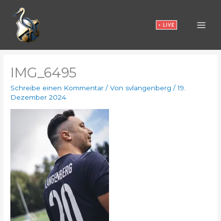
Zum
Inhalt
• LIVE
springen
IMG_6495
Schreibe einen Kommentar
/ Von
svlangenberg
/
19.
Dezember 2024