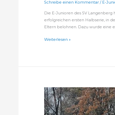
Schreibe einen Kommentar
/
E-Juni
Die E-Junioren des SV Langenberg h
erfolgreichen ersten Halbserie, in d
Eltern belohnen. Dazu wurde eine e
Weiterlesen »
SchlackeKids
mit