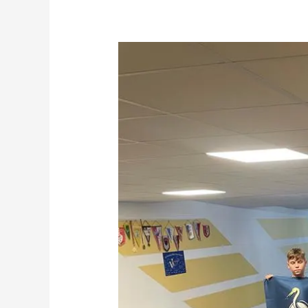
Weihnachtsgrüße
der
„E-
Junioren“