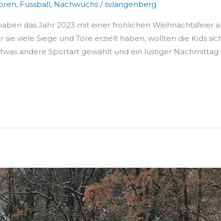
oren
,
Fussball
,
Nachwuchs
/
svlangenberg
aben das Jahr 2023 mit einer fröhlichen Weihnachtsfeier 
er sie viele Siege und Tore erzielt haben, wollten die Kids 
twas andere Sportart gewählt und ein lustiger Nachmittag 