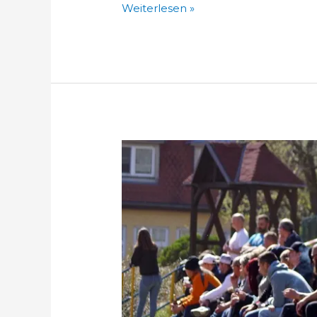
Weiterlesen »
Fan-
Umfrage
(3-
5
Minuten)