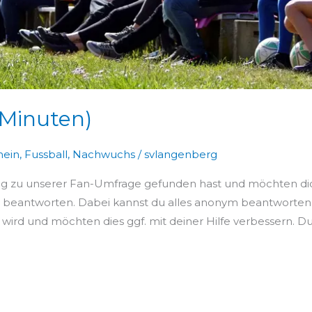
 Minuten)
mein
,
Fussball
,
Nachwuchs
/
svlangenberg
eg zu unserer Fan-Umfrage gefunden hast und möchten dich 
 beantworten. Dabei kannst du alles anonym beantworten.
 wird und möchten dies ggf. mit deiner Hilfe verbessern. D